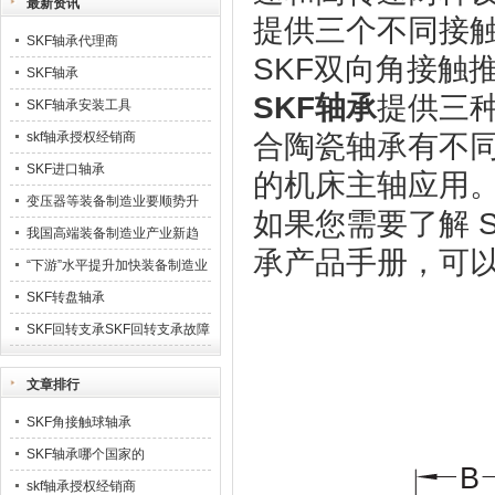
最新资讯
提供三个不同接
SKF轴承代理商
SKF双向角接触
SKF轴承
SKF轴承
提供三
SKF轴承安装工具
skf轴承授权经销商
合陶瓷轴承有不
SKF进口轴承
的机床主轴应用
变压器等装备制造业要顺势升
如果您需要了解 S
级23
我国高端装备制造业产业新趋
承产品手册，可以联系
势
“下游”水平提升加快装备制造业
业发展
SKF转盘轴承
SKF回转支承SKF回转支承故障
排除
文章排行
SKF角接触球轴承
SKF轴承哪个国家的
skf轴承授权经销商