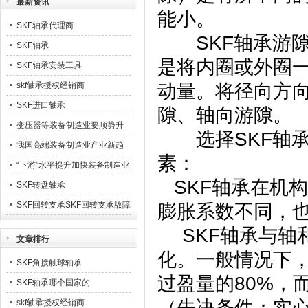
最新资讯
能小。
SKF轴承代理商
SKF轴承游隙
SKF轴承
是将内圈或外圈
SKF轴承安装工具
skf轴承授权经销商
动量。将径向方
SKF进口轴承
隙、轴向游隙。
变压器等装备制造业要顺势升
选择SKF轴承
级23
我国高端装备制造业产业新趋
素：
势
“下游”水平提升加快装备制造业
SKF轴承在机
业发展
SKF转盘轴承
SKF回转支承SKF回转支承故障
膨胀系数不同，
排除
SKF轴承与轴
文章排行
化。一般情况下
SKF角接触球轴承
过盈量的80%，
SKF轴承哪个国家的
（先决条件：实
skf轴承授权经销商