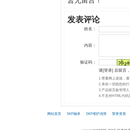
暂无留言！
发表评论
姓名：
内容：
验证码：
请
[
登录
]
后留言，
1.尊重网上道德，
2.承担一切因您的
3.产品留言板管理
4.不支持HTML
网站首页
|
SKF轴承
|
SKF维护润滑
|
荣誉资质
|
SKF,
SKF轴承,
S