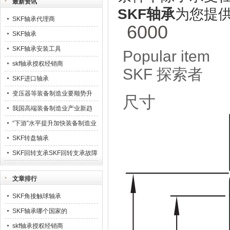
最新资讯
SKF轴承
为您提供
SKF轴承代理商
6000
SKF轴承
SKF轴承安装工具
Popular item
skf轴承授权经销商
SKF 探索者
SKF进口轴承
变压器等装备制造业要顺势升
尺寸
级23
我国高端装备制造业产业新趋
势
“下游”水平提升加快装备制造业
业发展
SKF转盘轴承
SKF回转支承SKF回转支承故障
排除
文章排行
SKF角接触球轴承
SKF轴承哪个国家的
skf轴承授权经销商