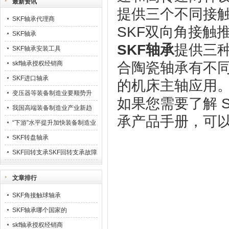
最新资讯
提供三个不同接
SKF轴承代理商
SKF双向角接触
SKF轴承
SKF轴承
提供三
SKF轴承安装工具
skf轴承授权经销商
合陶瓷轴承有不
SKF进口轴承
的机床主轴应用
变压器等装备制造业要顺势升
如果您需要了解 S
级23
我国高端装备制造业产业新趋
承产品手册，可以联系
势
“下游”水平提升加快装备制造业
业发展
SKF转盘轴承
SKF回转支承SKF回转支承故障
排除
文章排行
SKF角接触球轴承
SKF轴承哪个国家的
skf轴承授权经销商