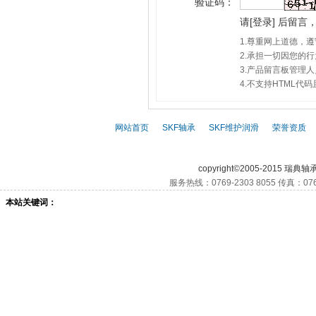
验证码：
请
[
登录
]
后留言，
1.尊重网上道德，
2.承担一切因您的
3.产品留言板管理
4.不支持HTML
网站首页
|
SKF轴承
|
SKF维护润滑
|
荣誉资质
|
SKF,
SKF轴承,
S
copyright©2005-2015 瑞典轴
服务热线：0769-2303 8055 传真：076
本站关键词：