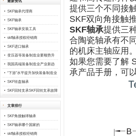
最新资讯
提供三个不同接
SKF轴承代理商
SKF双向角接触
SKF轴承
SKF轴承
提供三
SKF轴承安装工具
skf轴承授权经销商
合陶瓷轴承有不
SKF进口轴承
的机床主轴应用
变压器等装备制造业要顺势升
如果您需要了解 S
级23
我国高端装备制造业产业新趋
承产品手册，可以联系
势
“下游”水平提升加快装备制造业
T
业发展
SKF转盘轴承
SKF回转支承SKF回转支承故障
排除
文章排行
SKF角接触球轴承
SKF轴承哪个国家的
skf轴承授权经销商