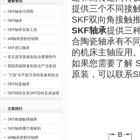
最新资讯
提供三个不同接
SKF轴承代理商
SKF双向角接触
SKF轴承
SKF轴承
提供三
SKF轴承安装工具
skf轴承授权经销商
合陶瓷轴承有不
SKF进口轴承
的机床主轴应用
变压器等装备制造业要顺势升
如果您需要了解 S
级23
我国高端装备制造业产业新趋
原装，可以联系SKF代
势
“下游”水平提升加快装备制造业
业发展
SKF转盘轴承
SKF回转支承SKF回转支承故障
排除
文章排行
SKF角接触球轴承
SKF轴承哪个国家的
skf轴承授权经销商