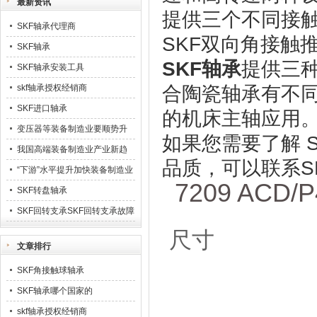
最新资讯
提供三个不同接
SKF轴承代理商
SKF双向角接触
SKF轴承
SKF轴承
提供三
SKF轴承安装工具
skf轴承授权经销商
合陶瓷轴承有不
SKF进口轴承
的机床主轴应用
变压器等装备制造业要顺势升
如果您需要了解 S
级23
我国高端装备制造业产业新趋
品质，可以联系SKF
势
“下游”水平提升加快装备制造业
7209 ACD/
业发展
SKF转盘轴承
SKF回转支承SKF回转支承故障
排除
尺寸
文章排行
SKF角接触球轴承
SKF轴承哪个国家的
skf轴承授权经销商