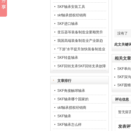
SKF轴承安装工具
skf轴承授权经销商
SKF进口轴承
变压器等装备制造业要顺势升
没有了
级23
我国高端装备制造业产业新趋
此文关键
势
“下游”水平提升加快装备制造业
业发展
SKF转盘轴承
相关文章
SKF回转支承SKF回转支承故障
SKF单
排除
SKF深
文章排行
SKF圆
SKF角接触球轴承
SKF轴承哪个国家的
评论信息
skf轴承授权经销商
暂无留
SKF轴承
SKF轴承怎么样
发表评