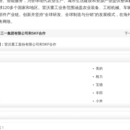
理、智能服务，为全球现代农业生产、城市生活建设和资源产业提供整体解决方
球120多个国家和地区。雷沃重工业务范围涵盖农业装备、工程机械、车
部件产业链。创新并坚持“全球研发、全球制造与分销”的发展模式，在海
务网络。
：
三一集团有限公司和SKF合作
下
词：
雷沃重工股份有限公司和SKF合作
团
美的
工
格力
宝德
丰田
车
小米
言！