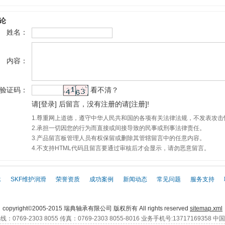
论
姓名：
内容：
验证码：
看不清？
请
[
登录
]
后留言，没有注册的请
[
注册
]
!
1.尊重网上道德，遵守中华人民共和国的各项有关法律法规，不发表攻击
2.承担一切因您的行为而直接或间接导致的民事或刑事法律责任。
3.产品留言板管理人员有权保留或删除其管辖留言中的任意内容。
4.不支持HTML代码且留言要通过审核后才会显示，请勿恶意留言。
承
|
SKF维护润滑
|
荣誉资质
|
成功案例
|
新闻动态
|
常见问题
|
服务支持
|
SKF,
SKF轴承,
SKF进口轴承,
进口SKF轴承,
SKF官网 ,
copyright©2005-2015 瑞典轴承有限公司 版权所有 All rights reserved
sitemap.xml
：0769-2303 8055 传真：0769-2303 8055-8016 业务手机号:13717169358 