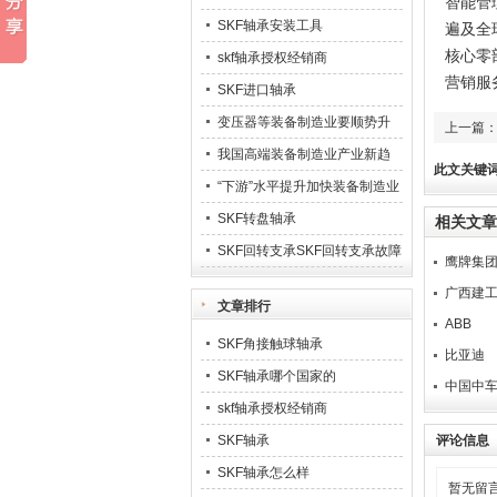
智能管
SKF轴承安装工具
遍及全
核心零
skf轴承授权经销商
营销服
SKF进口轴承
变压器等装备制造业要顺势升
上一篇
级23
我国高端装备制造业产业新趋
此文关键
势
“下游”水平提升加快装备制造业
业发展
SKF转盘轴承
相关文章
SKF回转支承SKF回转支承故障
鹰牌集
排除
广西建
文章排行
ABB
SKF角接触球轴承
比亚迪
SKF轴承哪个国家的
中国中
skf轴承授权经销商
SKF轴承
评论信息
SKF轴承怎么样
暂无留